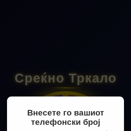
Среќно Тркало
100 МКД
0 МКД
Внесете го вашиот
телефонски број