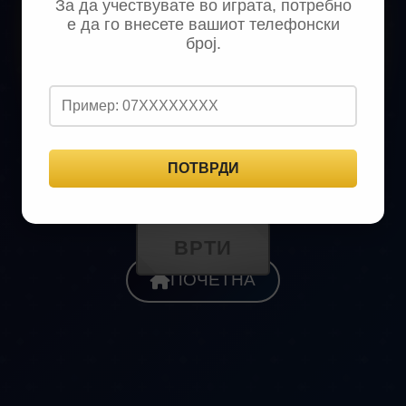
За да учествувате во играта, потребно
50 МКД
10 МКД
е да го внесете вашиот телефонски
број.
30 МКД
20 МКД
ПОТВРДИ
ВРТИ
ПОЧЕТНА