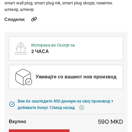
smart wall plug, smart plug mk, smart plug skopje, паметен
штекер, штекер
Сподели:
Испорака во Скопје за
2 ЧАСА
Уживајте со вашиот нов производ
Вие ќе заштедите 400 денари на овој производ +
добивате бонус 12мкд назад
ⓘ
590 MKD
Вкупно