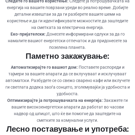
Следете го вашето користење:
Следете ја потрошувачката на
енергија на вашите поврзани уреди во реално време. Добијте
детални извештаи за да ги разберете вашите шеми на
користење и да ги идентификувате можностите да заштедите
на сметката за електрична енергија.
Еко-пријателски:
Донесете информирани одлуки за да го
намалите вашиот енергетски отпечаток и да придонесете за
позелена планета.
Паметно закажување:
Автоматизирајте го вашиот дом:
Поставете распореди и
тајмери за вашите апарати да се вклучуваат и исклучуваат
автоматски. Разбудете се со свежо сварено кафе или вклучете
ги светлата додека заоѓа сонцето, зголемувајќи ја удобноста и
удобноста.
Оптимизирајте ја потрошувачката на енергија:
Закажете ги
вашите високоенергетски апарати да работат во часови
надвор од шпицот, што ќе ви помогне да заштедите на
сметките за комунални услуги.
Лесно поставување и употреба: