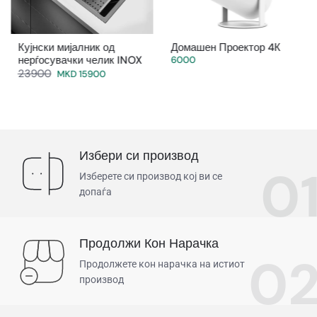
Кујнски мијалник од
Домашен Проектор 4К
нерѓосувачки челик INOX
6000
23900
MKD 15900
Избери си производ
0
Изберете си производ кој ви се
допаѓа
Продолжи Кон Нарачка
0
Продолжете кон нарачка на истиот
производ