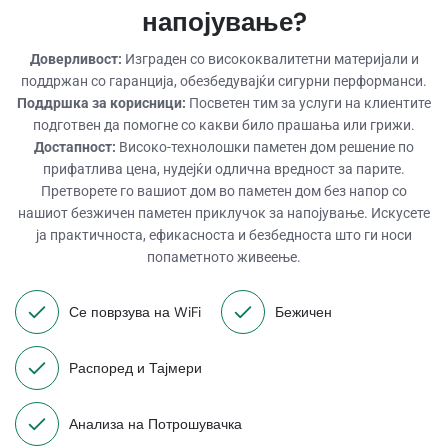
напојување?
Доверливост:
Изграден со висококвалитетни материјали и
поддржан со гаранција, обезбедувајќи сигурни перформанси.
Поддршка за корисници:
Посветен тим за услуги на клиентите
подготвен да помогне со какви било прашања или грижи.
Достапност:
Високо-технолошки паметен дом решение по
прифатлива цена, нудејќи одлична вредност за парите.
Претворете го вашиот дом во паметен дом без напор со
нашиот безжичен паметен приклучок за напојување. Искусете
ја практичноста, ефикасноста и безбедноста што ги носи
попаметното живеење.
Се поврзува на WiFi
Бежичен
Распоред и Тајмери
Анализа на Потрошувачка