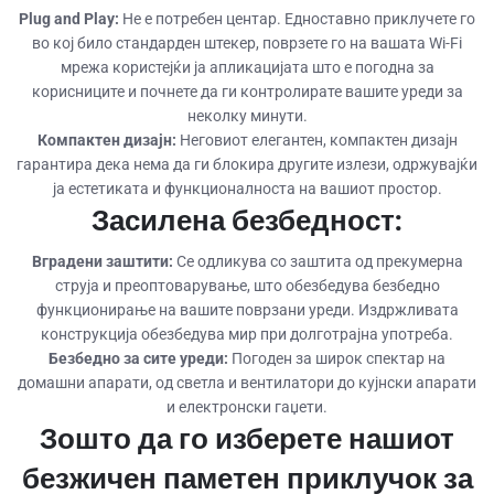
Plug and Play:
Не е потребен центар. Едноставно приклучете го
во кој било стандарден штекер, поврзете го на вашата Wi-Fi
мрежа користејќи ја апликацијата што е погодна за
корисниците и почнете да ги контролирате вашите уреди за
неколку минути.
Компактен дизајн:
Неговиот елегантен, компактен дизајн
гарантира дека нема да ги блокира другите излези, одржувајќи
ја естетиката и функционалноста на вашиот простор.
Засилена безбедност:
Вградени заштити:
Се одликува со заштита од прекумерна
струја и преоптоварување, што обезбедува безбедно
функционирање на вашите поврзани уреди. Издржливата
конструкција обезбедува мир при долготрајна употреба.
Безбедно за сите уреди:
Погоден за широк спектар на
домашни апарати, од светла и вентилатори до кујнски апарати
и електронски гаџети.
Зошто да го изберете нашиот
безжичен паметен приклучок за