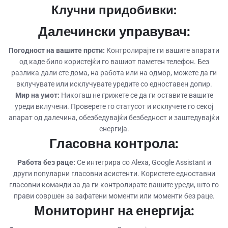
Клучни придобивки:
Далечински управувач:
Погодност на вашите прсти:
Контролирајте ги вашите апарати
од каде било користејќи го вашиот паметен телефон. Без
разлика дали сте дома, на работа или на одмор, можете да ги
вклучувате или исклучувате уредите со едноставен допир.
Мир на умот:
Никогаш не грижете се да ги оставите вашите
уреди вклучени. Проверете го статусот и исклучете го секој
апарат од далечина, обезбедувајќи безбедност и заштедувајќи
енергија.
Гласовна контрола:
Работа без раце:
Се интегрира со Alexa, Google Assistant и
други популарни гласовни асистенти. Користете едноставни
гласовни команди за да ги контролирате вашите уреди, што го
прави совршен за зафатени моменти или моменти без раце.
Мониторинг на енергија: