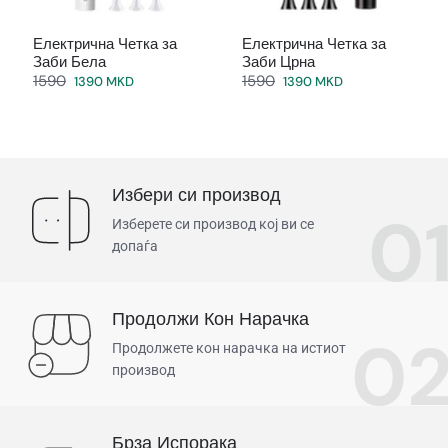
Електрична Четка за
Електрична Четка за
Заби Бела
Заби Црна
1590
1590
1390 MKD
1390 MKD
Избери си производ
0
Изберете си производ кој ви се
допаѓа
Продолжи Кон Нарачка
0
Продолжете кон нарачка на истиот
производ
Брза Испорака